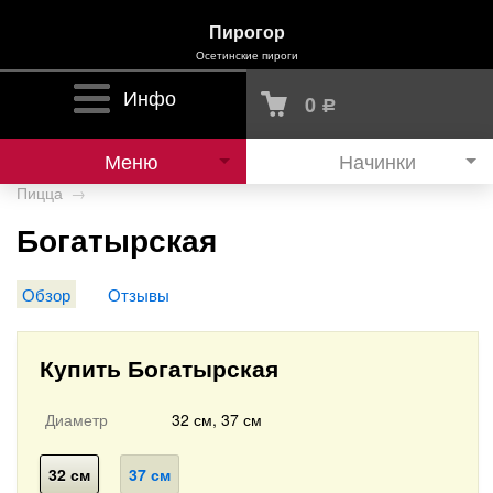
Пирогор
Осетинские пироги
Инфо
0
Р
Меню
Начинки
Пицца
→
Богатырская
Обзор
Отзывы
Купить Богатырская
Диаметр
32 см, 37 см
32 см
37 см