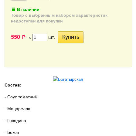
В наличии
Товар с выбранным набором характеристик
недоступен для покупки
550
×
шт.
Р
Состав:
- Соус томатный
- Моцарелла
- Говядина
- Бекон