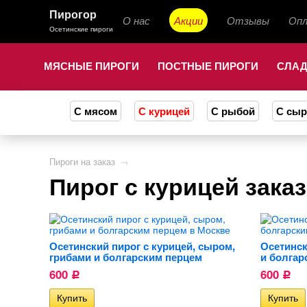
Пирогор
О нас
Акции
Отзывы
Оп
Осетинские пироги
МЯСНЫЕ ПИРОГИ
ПОСТНЫЕ ПИРОГИ
СЛАД
С мясом
С курицей
С рыбой
С сы
Пироги на заказ
→
Пирог с курицей зака
Осетинский пирог с курицей, сыром,
Осетинск
грибами и болгарским перцем
и болгар
600
600
Р
Р