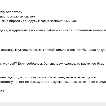
ему оператору
щью платежных систем
нские пироги «приедут» к вам в назначенный час
 день, подкрепиться во время работы или сытно поужинать вечером
столицы круглосуточно: мы позаботились о том, чтобы наши покуп
с курицей? Если собралось больше двух едоков, то разумнее будет 
иня одного детского мультика, безвозмездно – то есть, даром!
 доставку ничего не возьмут, поэтому экономия окажется еще значи
ек...