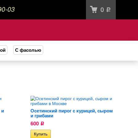
90-03
0
Р
вой
С фасолью
 и
Осетинский пирог с курицей, сыром
и грибами
600
Р