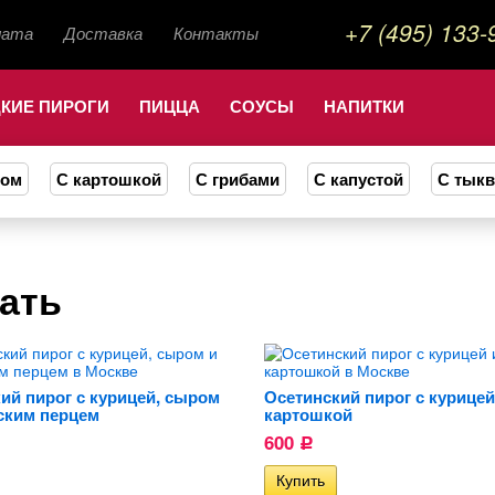
+7 (495) 133-
лата
Доставка
Контакты
КИЕ ПИРОГИ
ПИЦЦА
СОУСЫ
НАПИТКИ
ром
С картошкой
С грибами
С капустой
С тык
зать
ий пирог с курицей, сыром
Осетинский пирог с курицей
ским перцем
картошкой
600
Р