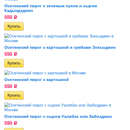
Растительное масло
Осетинский пирог с зеленым луком и сыром
Кадындзджин
Не только осетинам полюбился картофджин: осетинский пирог
550
Р
с удовольствием покупают у нас и другие жители Москвы –
студенты, офисные сотрудники и просто любители вкусно
поесть, не тратя на приготовление еды много времени.
Осетинский пирог с картошкой и грибами Зокъоджин
550
Р
Осетинский пирог с картошкой
550
Р
Осетинский пирог с сыром Уалибах или Хабизджин
550
Р