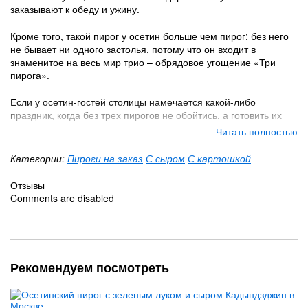
заказывают к обеду и ужину.
Кроме того, такой пирог у осетин больше чем пирог: без него
не бывает ни одного застолья, потому что он входит в
знаменитое на весь мир трио – обрядовое угощение «Три
пирога».
Если у осетин-гостей столицы намечается какой-либо
праздник, когда без трех пирогов не обойтись, а готовить их
самим негде, - они просто приходят к нам и покупают
Читать полностью
картофджин.
Категории:
Пироги на заказ
С сыром
С картошкой
Приготовленный по всем канонам национальной кухни
поварами из Осетии, он ничем не уступает домашнему: такой
Отзывы
же горячий, сочный и сытный.
Comments are disabled
Состав:
Тонкое тесто
Домашний осетинский сыр
Рекомендуем посмотреть
Отваренный в мундире и размятый картофель
Обжаренный репчатый лук
Соль, специи