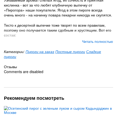
Узнаваемый аромат спелых ягод, их сочность и приятная
кислинка - вот за что любят клубничную выпечку от
«Пирогора» наши покупатели. Ягод в этом пироге всегда
очень много - на начинку повара пекарни никогда не скупятся.
Тесто к десертной выпечке тоже творят по всем правилам,
поэтому оно получается таким сдобным и хрустящим. Вот его
состав:
Читать полностью
Высокосортная пшеничная мука
Яйца
Категории:
Пироги на заказ
Постные пироги
Сладкие
Маргарин
пироги
Дрожжи
Сахар
Отзывы
Немного соли
Comments are disabled
Результат восхитителен: ягоды томятся в тонкой оболочке, не
теряя своего природного вкуса, цвета и аромата.
Чаепитие с клубничным пирогом от наших поваров - это
Рекомендуем посмотреть
всегда праздник для сладкоежек. Попробуйте!