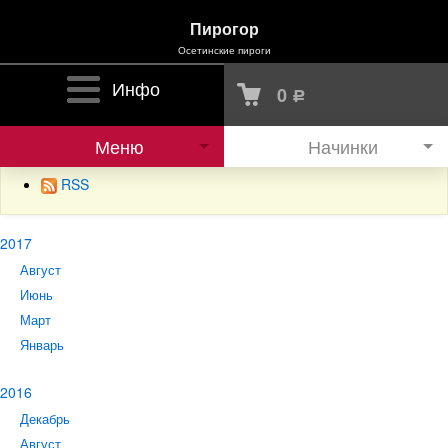
Пирогор
Осетинские пироги
Инфо
0
Р
Меню
Начинки
RSS
2017
Август
Июнь
Март
Январь
2016
Декабрь
Август