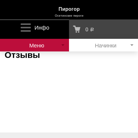
Пирогор
Осетинские пироги
Инфо
0
Р
Меню
Начинки
Отзывы